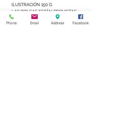
ILUSTRACIÓN 150 G
LAS BOLSAS ESTÁN PROVISTAS
DE UNA CINTA BIFAZ
Phone
Email
Address
Facebook
AUTOADHESIVA PARA PEGAR EN
LA BASE
tienda@kalydesign.com
1126095259
Seguinos
Local habilitado
AFIP