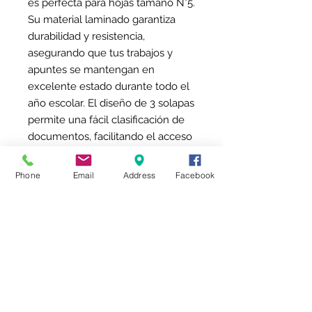
es perfecta para hojas tamaño N°5.
Su material laminado garantiza
durabilidad y resistencia,
asegurando que tus trabajos y
apuntes se mantengan en
excelente estado durante todo el
año escolar. El diseño de 3 solapas
permite una fácil clasificación de
documentos, facilitando el acceso
a tus materiales en cualquier
momento. Su espesor de 1 mm
Phone
Email
Address
Facebook
proporciona una estructura ligera,
ideal para llevar en mochilas sin
añadir peso innecesario. Ya sea
para el colegio o para proyectos
en casa, la Carpeta 3 solapas N 5
escolar es una herramienta
práctica que hará que la
organización de tus materiales sea