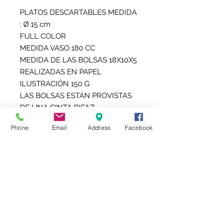
PLATOS DESCARTABLES MEDIDA
: Ø 15 cm
FULL COLOR
MEDIDA VASO 180 CC
MEDIDA DE LAS BOLSAS 18X10X5
REALIZADAS EN PAPEL
ILUSTRACIÓN 150 G
LAS BOLSAS ESTÁN PROVISTAS
DE UNA CINTA BIFAZ
AUTOADHESIVA PARA PEGAR EN
Phone
Email
Address
Facebook
LA BASE
EL PRECIO PUBLICADO
CORRESPONDE A 10 BOLSAS, 10
VASOS Y 10 PLATOS
PERSONALIZADOS