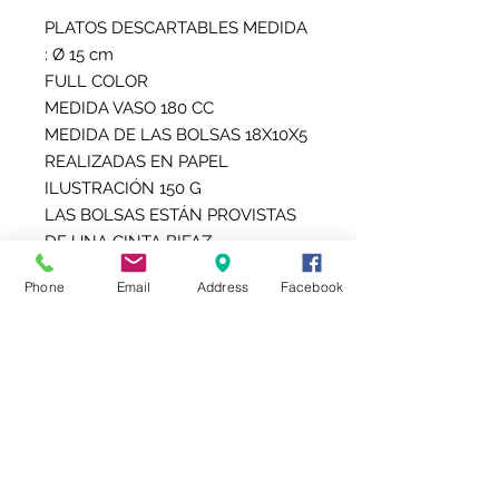
PLATOS DESCARTABLES MEDIDA
: Ø 15 cm
FULL COLOR
MEDIDA VASO 180 CC
MEDIDA DE LAS BOLSAS 18X10X5
REALIZADAS EN PAPEL
ILUSTRACIÓN 150 G
LAS BOLSAS ESTÁN PROVISTAS
DE UNA CINTA BIFAZ
AUTOADHESIVA PARA PEGAR EN
Phone
Email
Address
Facebook
LA BASE
EL PRECIO PUBLICADO
CORRESPONDE A 10 BOLSAS, 10
VASOS Y 10 PLATOS
PERSONALIZADOS