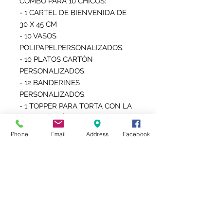
COMBO PARA 10 CHICOS:

- 1 CARTEL DE BIENVENIDA DE 
30 X 45 CM

- 10 VASOS 
POLIPAPELPERSONALIZADOS.

- 10 PLATOS CARTÓN 
PERSONALIZADOS.

- 12 BANDERINES 
PERSONALIZADOS.

- 1 TOPPER PARA TORTA CON LA 
MISMA TEMÁTICA.

- 10 BOLSITAS PERSONALIZADAS 
Phone
Email
Address
Facebook
PARA GOLOSINAS O POCHOCLOS 
O LAS NUEVAS CHIP BAG 
(BOLSITA TIPO SNACK)

- 10 TOPPER PARA SORBETES

- 10 ETIQUETAS AUTOADHESIVAS