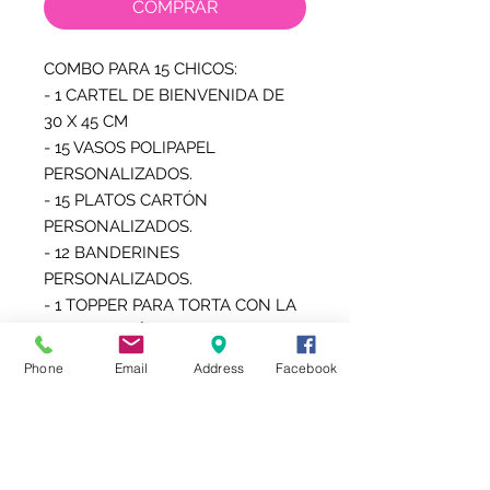
COMPRAR
COMBO PARA 15 CHICOS:

- 1 CARTEL DE BIENVENIDA DE 
30 X 45 CM

- 15 VASOS POLIPAPEL 
PERSONALIZADOS.

- 15 PLATOS CARTÓN 
PERSONALIZADOS.

- 12 BANDERINES 
PERSONALIZADOS.

- 1 TOPPER PARA TORTA CON LA 
MISMA TEMÁTICA.

- 1 SERVILLETERO

Phone
Email
Address
Facebook
- 15 BOLSITAS PERSONALIZADAS 
PARA GOLOSINAS O POCHOCLOS 
O LAS NUEVAS CHIP BAG 
(BOLSITA TIPO SNACK)

- 15 TOPPER PARA SORBETES
