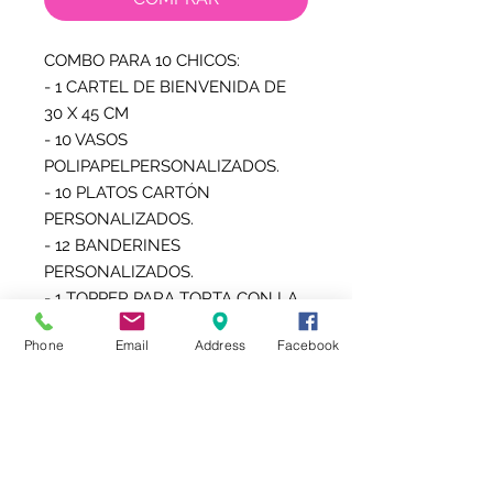
COMBO PARA 10 CHICOS:

- 1 CARTEL DE BIENVENIDA DE 
30 X 45 CM

- 10 VASOS 
POLIPAPELPERSONALIZADOS.

- 10 PLATOS CARTÓN 
PERSONALIZADOS.

- 12 BANDERINES 
PERSONALIZADOS.

- 1 TOPPER PARA TORTA CON LA 
MISMA TEMÁTICA.

Phone
Email
Address
Facebook
- 10 BOLSITAS PERSONALIZADAS 
PARA GOLOSINAS O POCHOCLOS 
O LAS NUEVAS CHIP BAG 
(BOLSITA TIPO SNACK)

- 10 TOPPER PARA SORBETES

- 10 ETIQUETAS AUTOADHESIVAS