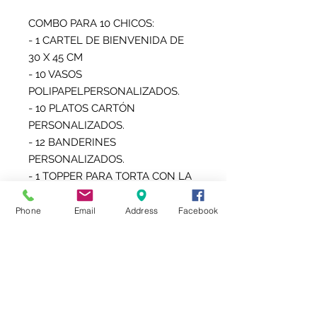
COMBO PARA 10 CHICOS:

- 1 CARTEL DE BIENVENIDA DE 
30 X 45 CM

- 10 VASOS 
POLIPAPELPERSONALIZADOS.

- 10 PLATOS CARTÓN 
PERSONALIZADOS.

- 12 BANDERINES 
PERSONALIZADOS.

- 1 TOPPER PARA TORTA CON LA 
MISMA TEMÁTICA.

- 10 BOLSITAS PERSONALIZADAS 
Phone
Email
Address
Facebook
PARA GOLOSINAS O POCHOCLOS 
O LAS NUEVAS CHIP BAG 
(BOLSITA TIPO SNACK)

- 10 TOPPER PARA SORBETES

- 10 ETIQUETAS AUTOADHESIVAS