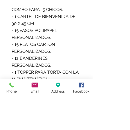
COMBO PARA 15 CHICOS:

- 1 CARTEL DE BIENVENIDA DE 
30 X 45 CM

- 15 VASOS POLIPAPEL 
PERSONALIZADOS.

- 15 PLATOS CARTÓN 
PERSONALIZADOS.

- 12 BANDERINES 
PERSONALIZADOS.

- 1 TOPPER PARA TORTA CON LA 
MISMA TEMÁTICA.

- 1 SERVILLETERO

Phone
Email
Address
Facebook
- 15 BOLSITAS PERSONALIZADAS 
PARA GOLOSINAS O POCHOCLOS 
O LAS NUEVAS CHIP BAG 
(BOLSITA TIPO SNACK)

- 15 TOPPER PARA SORBETES

- 15 ETIQUETAS AUTOADHESIVAS