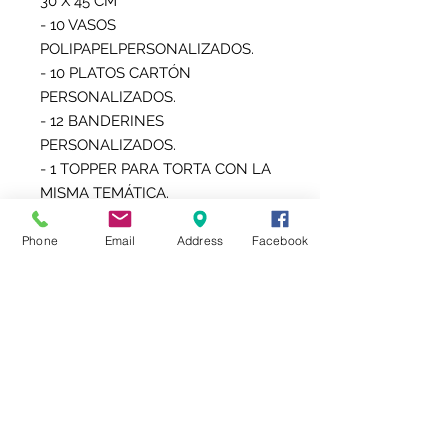
30 X 45 CM

- 10 VASOS 
POLIPAPELPERSONALIZADOS.

- 10 PLATOS CARTÓN 
PERSONALIZADOS.

- 12 BANDERINES 
PERSONALIZADOS.

- 1 TOPPER PARA TORTA CON LA 
MISMA TEMÁTICA.

- 10 BOLSITAS PERSONALIZADAS 
PARA GOLOSINAS O POCHOCLOS 
Phone
Email
Address
Facebook
O LAS NUEVAS CHIP BAG 
(BOLSITA TIPO SNACK)

- 10 TOPPER PARA SORBETES

- 10 ETIQUETAS AUTOADHESIVAS