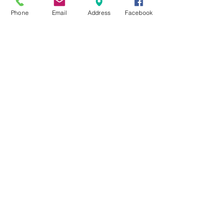
* PICO DULCE

Phone
Email
Address
Facebook
* ROLLOS DE GOMITAS

* CHOCOLATE

* CARAMELOS

#COMBO 5

* PICO DULCE

* MONEDITAS

* PAQUETE DE CARAMELOS

* ALFAJOR
tienda@kalydesign.com
1126095259
Seguinos