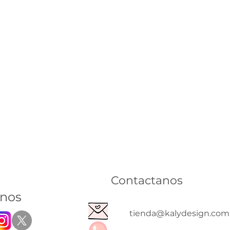
Contactanos
inos
tienda@kalydesign.com