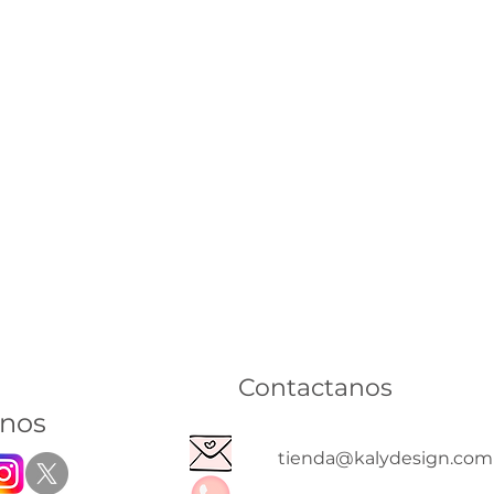
Contactanos
inos
tienda@kalydesign.com