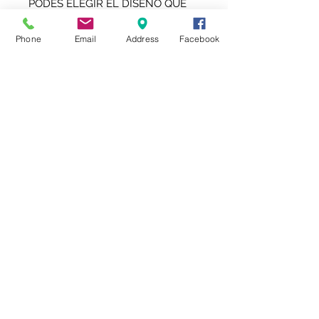
PODES ELEGIR EL DISEÑO QUE
QUIERAS
PAPEL ILUSTRACIÓN 150 G
Phone
Email
Address
Facebook
BRILLO
tienda@kalydesign.com
1126095259
Seguinos
Local habilitado
AFIP