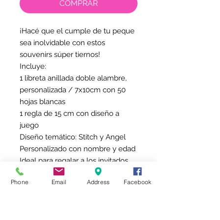
COMPRAR
¡Hacé que el cumple de tu peque
sea inolvidable con estos
souvenirs súper tiernos!
Incluye:
1 libreta anillada doble alambre,
personalizada / 7x10cm con 50
hojas blancas
1 regla de 15 cm con diseño a
juego
Diseño temático: Stitch y Angel
Personalizado con nombre y edad
Ideal para regalar a los invitados
en cumpleaños y eventos
Phone
Email
Address
Facebook
infantiles.
Se pueden hacer con otros
personajes y colores.
Envíos a todo el país | Retiro en