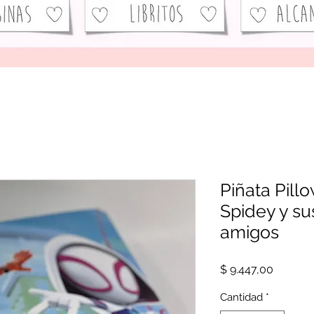
Piñata Pill
Spidey y s
amigos
Precio
$ 9.447,00
Cantidad
*