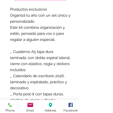
Productos exclusivos
Organizá tu año con un set único y
personalizado
Este kit combina organización y
estilo, pensado para vos o para
regalar a alguien especial.
_ Cuaderno A5 tapa dura
laminada, con doble espiral lateral,
cierre con elástico, regla y stickers
incluidos
_ Calendario de escritorio 2026,
laminado y espiralado, práctico y
decorativo
_ Porta post-it con tapas duras,
elástico de cierre y diseño
personalizado con nombre ÚNICO
Phone
Email
Address
Facebook
EN EL MERCADO